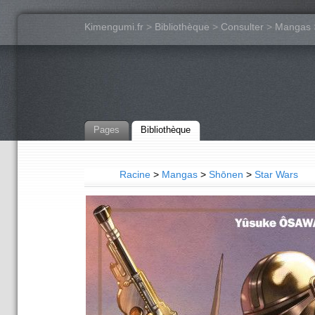
Kimengumi.fr
>
Bibliothèque
>
Consulter
>
Mangas
Pages
Bibliothèque
Racine
>
Mangas
>
Shōnen
>
Star Wars