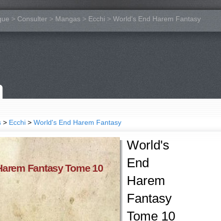
que
>
Consulter
>
Mangas
>
Ecchi
>
World's End Harem Fantasy
s
>
Ecchi
>
World's End Harem Fantasy
World's
End
Harem Fantasy Tome 10
Harem
Fantasy
Tome 10