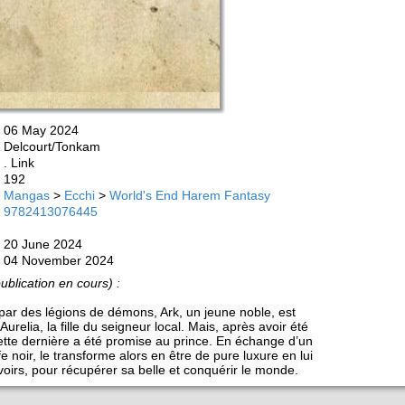
06 May 2024
Delcourt/Tonkam
. Link
192
Mangas
>
Ecchi
>
World's End Harem Fantasy
9782413076445
20 June 2024
04 November 2024
ublication en cours) :
ar des légions de démons, Ark, un jeune noble, est
elia, la fille du seigneur local. Mais, après avoir été
ette dernière a été promise au prince. En échange d’un
fe noir, le transforme alors en être de pure luxure en lui
irs, pour récupérer sa belle et conquérir le monde.