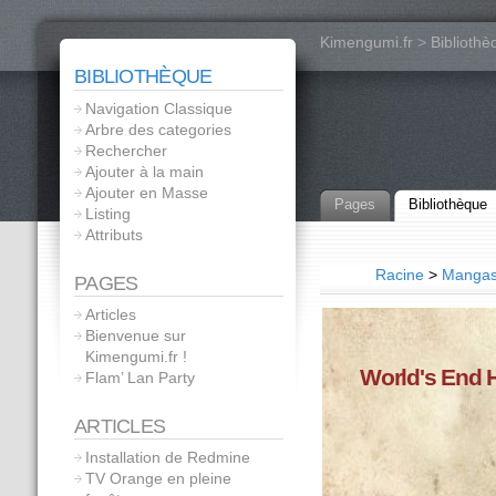
Kimengumi.fr
>
Bibliothè
BIBLIOTHÈQUE
Navigation Classique
Arbre des categories
Rechercher
Ajouter à la main
Ajouter en Masse
Pages
Bibliothèque
Listing
Attributs
Racine
>
Manga
PAGES
Articles
Bienvenue sur
Kimengumi.fr !
World's End 
Flam’ Lan Party
ARTICLES
Installation de Redmine
TV Orange en pleine