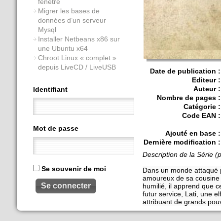
fenêtre
Migrer les bases de
données d’un serveur
Mysql
Installer Netbeans x86 sur
une Ubuntu x64
Chroot Linux « complet »
depuis LiveCD / LiveUSB
Date de publication :
Editeur :
Auteur :
Identifiant
Nombre de pages :
Catégorie :
Code EAN :
Mot de passe
Ajouté en base :
Dernière modification :
Description de la Série (p
Se souvenir de moi
Dans un monde attaqué p
amoureux de sa cousine Aur
humilié, il apprend que c
futur service, Lati, une el
attribuant de grands pouvo