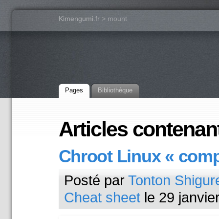
Kimengumi.fr
> mount
Pages
Bibliothèque
Articles contenan
Chroot Linux « comp
Posté par
Tonton Shigur
Cheat sheet
le 29 janvie