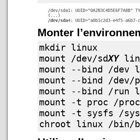
/dev/sda1: UUID="0A2B3C4D5E6F7A8B" TY
/dev/sda
4: UUID="a0b1c2d3-e4f5-a6b7-
Monter l’environne
mkdir linux
mount /dev/sd
XY
lin
mount --bind /dev 
mount --bind /dev/
mount --bind /run 
mount -t proc /pro
mount -t sysfs /sy
chroot linux /bin/